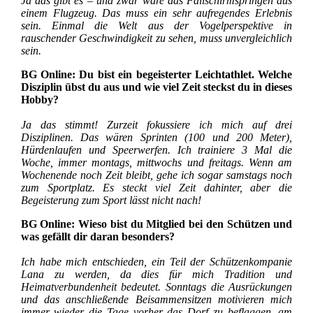
Ja das gibt es – und zwar wäre das Fallschirmspringen aus
einem Flugzeug. Das muss ein sehr aufregendes Erlebnis
sein. Einmal die Welt aus der Vogelperspektive in
rauschender Geschwindigkeit zu sehen, muss unvergleichlich
sein.
BG Online: Du bist ein begeisterter Leichtathlet. Welche
Disziplin übst du aus und wie viel Zeit steckst du in dieses
Hobby?
Ja das stimmt! Zurzeit fokussiere ich mich auf drei
Disziplinen. Das wären Sprinten (100 und 200 Meter),
Hürdenlaufen und Speerwerfen. Ich trainiere 3 Mal die
Woche, immer montags, mittwochs und freitags. Wenn am
Wochenende noch Zeit bleibt, gehe ich sogar samstags noch
zum Sportplatz. Es steckt viel Zeit dahinter, aber die
Begeisterung zum Sport lässt nicht nach!
BG Online: Wieso bist du Mitglied bei den Schützen und
was gefällt dir daran besonders?
Ich habe mich entschieden, ein Teil der Schützenkompanie
Lana zu werden, da dies für mich Tradition und
Heimatverbundenheit bedeutet. Sonntags die Ausrückungen
und das anschließende Beisammensitzen motivieren mich
immer wieder die Tage vorher das Dorf zu beflaggen, am