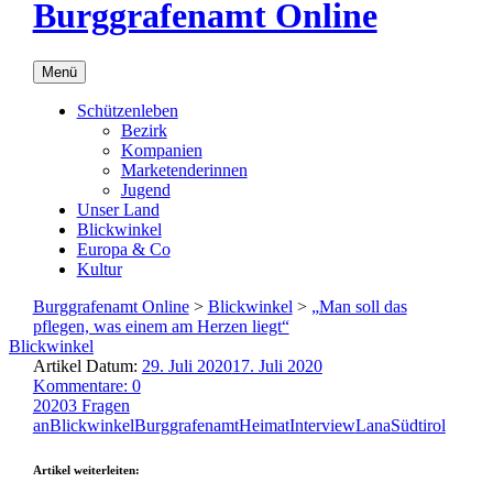
Burggrafenamt Online
Menü
Schützenleben
Bezirk
Kompanien
Marketenderinnen
Jugend
Unser Land
Blickwinkel
Europa & Co
Kultur
Burggrafenamt Online
>
Blickwinkel
>
„Man soll das
pflegen, was einem am Herzen liegt“
Blickwinkel
Artikel Datum:
29. Juli 2020
17. Juli 2020
Kommentare: 0
2020
3 Fragen
an
Blickwinkel
Burggrafenamt
Heimat
Interview
Lana
Südtirol
Artikel weiterleiten: