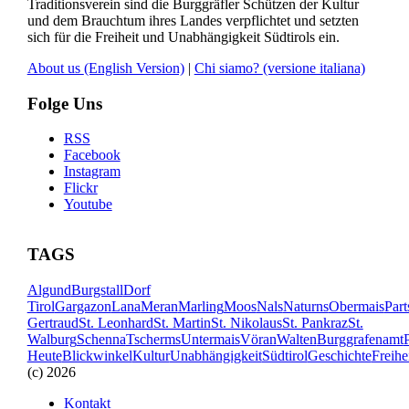
Traditionsverein sind die Burggräfler Schützen der Kultur
und dem Brauchtum ihres Landes verpflichtet und setzten
sich für die Freiheit und Unabhängigkeit Südtirols ein.
About us
(English Version)
|
Chi siamo?
(versione italiana)
Folge Uns
RSS
Facebook
Instagram
Flickr
Youtube
TAGS
Algund
Burgstall
Dorf
Tirol
Gargazon
Lana
Meran
Marling
Moos
Nals
Naturns
Obermais
Part
Gertraud
St. Leonhard
St. Martin
St. Nikolaus
St. Pankraz
St.
Walburg
Schenna
Tscherms
Untermais
Vöran
Walten
Burggrafenamt
Heute
Blickwinkel
Kultur
Unabhängigkeit
Südtirol
Geschichte
Freihe
(c) 2026
Kontakt