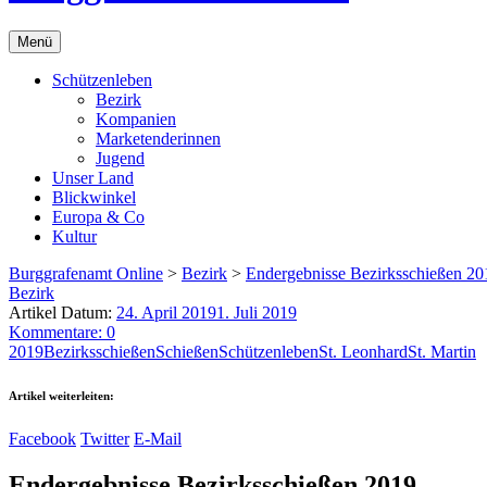
Menü
Schützenleben
Bezirk
Kompanien
Marketenderinnen
Jugend
Unser Land
Blickwinkel
Europa & Co
Kultur
Burggrafenamt Online
>
Bezirk
>
Endergebnisse Bezirksschießen 20
Bezirk
Artikel Datum:
24. April 2019
1. Juli 2019
Kommentare: 0
2019
Bezirksschießen
Schießen
Schützenleben
St. Leonhard
St. Martin
Artikel weiterleiten:
Facebook
Twitter
E-Mail
Endergebnisse Bezirksschießen 2019