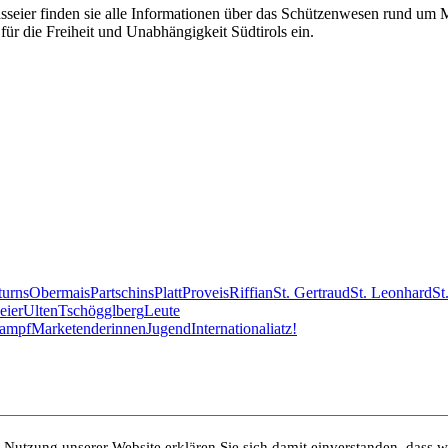
eier finden sie alle Informationen über das Schützenwesen rund um Mer
für die Freiheit und Unabhängigkeit Südtirols ein.
turns
Obermais
Partschins
Platt
Proveis
Riffian
St. Gertraud
St. Leonhard
St
eier
Ulten
Tschögglberg
Leute
kampf
Marketenderinnen
Jugend
International
iatz!
e Nutzung unserer Website erklären Sie sich damit einverstanden, dass 