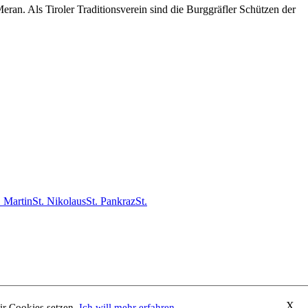
an. Als Tiroler Traditionsverein sind die Burggräfler Schützen der
. Martin
St. Nikolaus
St. Pankraz
St.
X
wir Cookies setzen.
Ich will mehr erfahren...