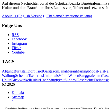
Auf diesem Nachrichtenportal des Schützenbezirks Burggrafenamt Pass
Kultur und dem Brauchtum ihres Landes verpflichtet und setzten sich 
About us
(English Version)
|
Chi siamo?
(versione italiana)
Folge Uns
RSS
Facebook
Instagram
Flickr
Youtube
TAGS
Algund
Burgstall
Dorf Tirol
Gargazon
Lana
Meran
Marling
Moos
Nals
Na
Walburg
Schenna
Tscherms
Untermais
Vöran
Walten
Burggrafenamt
Pass
Heute
Blickwinkel
Kultur
Unabhängigkeit
Südtirol
Geschichte
Freiheits
(c) 2026
Kontakt
Sitemap
Impressum
Haftungsausschluss
Cookies helfen uns bei der Bereitstellung unserer Dienste. Durch di