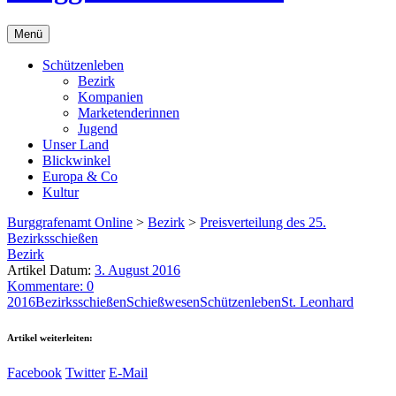
Menü
Schützenleben
Bezirk
Kompanien
Marketenderinnen
Jugend
Unser Land
Blickwinkel
Europa & Co
Kultur
Burggrafenamt Online
>
Bezirk
>
Preisverteilung des 25.
Bezirksschießen
Bezirk
Artikel Datum:
3. August 2016
Kommentare: 0
2016
Bezirksschießen
Schießwesen
Schützenleben
St. Leonhard
Artikel weiterleiten:
Facebook
Twitter
E-Mail