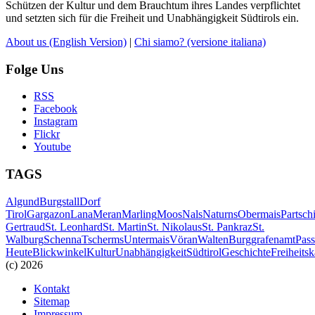
Schützen der Kultur und dem Brauchtum ihres Landes verpflichtet
und setzten sich für die Freiheit und Unabhängigkeit Südtirols ein.
About us
(English Version)
|
Chi siamo?
(versione italiana)
Folge Uns
RSS
Facebook
Instagram
Flickr
Youtube
TAGS
Algund
Burgstall
Dorf
Tirol
Gargazon
Lana
Meran
Marling
Moos
Nals
Naturns
Obermais
Partsch
Gertraud
St. Leonhard
St. Martin
St. Nikolaus
St. Pankraz
St.
Walburg
Schenna
Tscherms
Untermais
Vöran
Walten
Burggrafenamt
Pass
Heute
Blickwinkel
Kultur
Unabhängigkeit
Südtirol
Geschichte
Freiheits
(c) 2026
Kontakt
Sitemap
Impressum