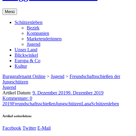
Menü
Schützenleben
Bezirk
Kompanien
Marketenderinnen
Jugend
Unser Land
Blickwinkel
Europa & Co
Kultur
Burggrafenamt Online
>
Jugend
>
Freundschaftsschießen der
Jungschützen
Jugend
Artikel Datum:
9. Dezember 2019
9. Dezember 2019
Kommentare: 0
2019
Freundschaftsschießen
Jungschützen
Lana
Schützenleben
Artikel weiterleiten:
Facebook
Twitter
E-Mail