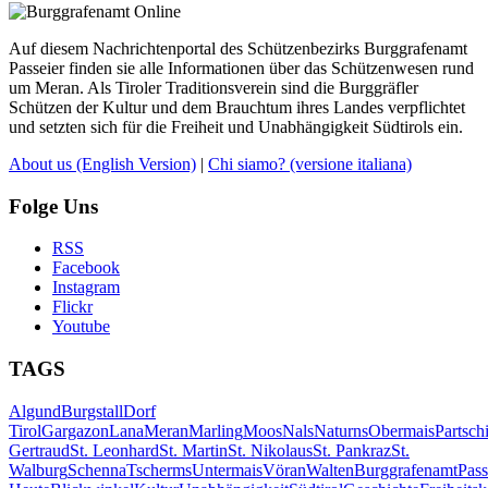
Auf diesem Nachrichtenportal des Schützenbezirks Burggrafenamt
Passeier finden sie alle Informationen über das Schützenwesen rund
um Meran. Als Tiroler Traditionsverein sind die Burggräfler
Schützen der Kultur und dem Brauchtum ihres Landes verpflichtet
und setzten sich für die Freiheit und Unabhängigkeit Südtirols ein.
About us
(English Version)
|
Chi siamo?
(versione italiana)
Folge Uns
RSS
Facebook
Instagram
Flickr
Youtube
TAGS
Algund
Burgstall
Dorf
Tirol
Gargazon
Lana
Meran
Marling
Moos
Nals
Naturns
Obermais
Partsch
Gertraud
St. Leonhard
St. Martin
St. Nikolaus
St. Pankraz
St.
Walburg
Schenna
Tscherms
Untermais
Vöran
Walten
Burggrafenamt
Pass