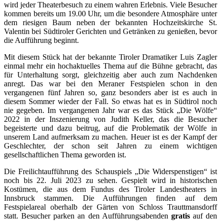
wird jeder Theaterbesuch zu einem wahren Erlebnis. Viele Besucher
kommen bereits um 19.00 Uhr, um die besondere Atmosphäre unter
dem riesigen Baum neben der bekannten Hochzeitskirche St.
Valentin bei Südtiroler Gerichten und Getränken zu genießen, bevor
die Aufführung beginnt.
Mit diesem Stück hat der bekannte Tiroler Dramatiker Luis Zagler
einmal mehr ein hochaktuelles Thema auf die Bühne gebracht, das
für Unterhaltung sorgt, gleichzeitig aber auch zum Nachdenken
anregt. Das war bei den Meraner Festspielen schon in den
vergangenen fünf Jahren so, ganz besonders aber ist es auch in
diesem Sommer wieder der Fall. So etwas hat es in Südtirol noch
nie gegeben. Im vergangenen Jahr war es das Stück „Die Wölfe“
2022 in der Inszenierung von Judith Keller, das die Besucher
begeisterte und dazu beitrug, auf die Problematik der Wölfe in
unserem Land aufmerksam zu machen. Heuer ist es der Kampf der
Geschlechter, der schon seit Jahren zu einem wichtigen
gesellschaftlichen Thema geworden ist.
Die Freilichtaufführung des Schauspiels „Die Widerspenstigen“ ist
noch bis 22. Juli 2023 zu sehen. Gespielt wird in historischen
Kostümen, die aus dem Fundus des Tiroler Landestheaters in
Innsbruck stammen. Die Aufführungen finden auf dem
Festspielareal oberhalb der Gärten von Schloss Trauttmansdorff
statt. Besucher parken an den Aufführungsabenden
gratis
auf den