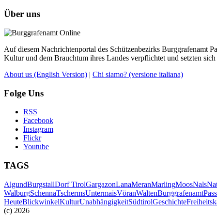
Über uns
Auf diesem Nachrichtenportal des Schützenbezirks Burggrafenamt Pass
Kultur und dem Brauchtum ihres Landes verpflichtet und setzten sich 
About us
(English Version)
|
Chi siamo?
(versione italiana)
Folge Uns
RSS
Facebook
Instagram
Flickr
Youtube
TAGS
Algund
Burgstall
Dorf Tirol
Gargazon
Lana
Meran
Marling
Moos
Nals
Na
Walburg
Schenna
Tscherms
Untermais
Vöran
Walten
Burggrafenamt
Pass
Heute
Blickwinkel
Kultur
Unabhängigkeit
Südtirol
Geschichte
Freiheits
(c) 2026