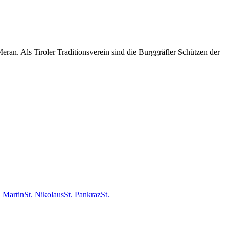
an. Als Tiroler Traditionsverein sind die Burggräfler Schützen der
. Martin
St. Nikolaus
St. Pankraz
St.