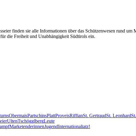
eier finden sie alle Informationen über das Schützenwesen rund um Mer
für die Freiheit und Unabhängigkeit Südtirols ein.
turns
Obermais
Partschins
Platt
Proveis
Riffian
St. Gertraud
St. Leonhard
St
eier
Ulten
Tschögglberg
Leute
kampf
Marketenderinnen
Jugend
International
iatz!