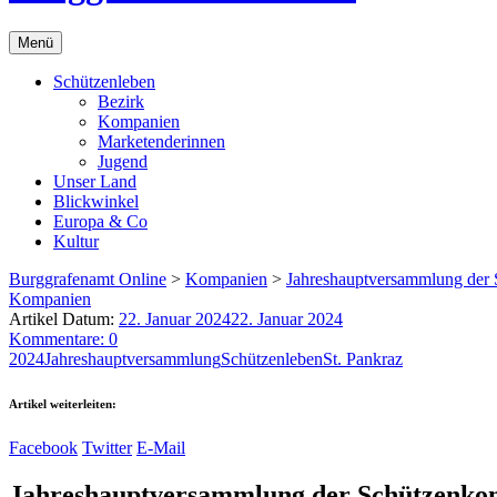
Menü
Schützenleben
Bezirk
Kompanien
Marketenderinnen
Jugend
Unser Land
Blickwinkel
Europa & Co
Kultur
Burggrafenamt Online
>
Kompanien
>
Jahreshauptversammlung der 
Kompanien
Artikel Datum:
22. Januar 2024
22. Januar 2024
Kommentare: 0
2024
Jahreshauptversammlung
Schützenleben
St. Pankraz
Artikel weiterleiten:
Facebook
Twitter
E-Mail
Jahreshauptversammlung der Schützenko