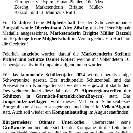
Ehrungen: vl. Hptm. Elmar Pichler, Olt. Alex
Zöschg, Marketenderin Brigitte Müller-
Bazzoli, und Lt. Maurizius Raffl
Für
15 Jahre
Treue
Mitgliedschaft
bei der Schützenkompanie
Burgstall wurde
Oberleutnant Alex Zöschg
mit der Peter Sigmair
Medaille ausgezeichnet.
Marketenderin Brigitte Müller Bazzoli
für
10 jährige treue Mitgliedschaft
im Verein geehrt. Ein Hoch auf
die Geehrten!
Feierlich
angelobt
wurden darauf die
Marketenderin Stefanie
Pichler und Schütze Daniel Kofler
, welche mit Vollendetem 16.
Lebensjahr aktiv in Kompanie aufgenommen wurden.
Für das
kommende Schützenjahr 2024
wurden bereits einige
Schwerpunkte gesetzt. Der traditionelle Schützenball und das
Preiswatten im Kindergartensaal werden wie gewohnt stattfinden.
Des weiteren findet diese Jahr das
27. Alpenregionstreffen der
Schützen in Garmisch-Partenkirchen(Bayern)
statt. Das
Jungschützenzeltlager
wird dieses Mal vom Schützenbezirk
Burggrafenamt-Passeier ausgetragen und findet in
Vellau/Algund
statt. Auch soll wieder ein
Kompanieausflug
im August stattfinden.
Bürgermeister Othmar Unterkofler
überbrachte seine
Grußworte
und bedankte sich bei der Kompanie für die Teilnahme
an den kirchlichen und weltlichen Feiertagen und die stets festliche