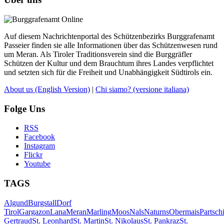
Auf diesem Nachrichtenportal des Schützenbezirks Burggrafenamt
Passeier finden sie alle Informationen über das Schützenwesen rund
um Meran. Als Tiroler Traditionsverein sind die Burggräfler
Schützen der Kultur und dem Brauchtum ihres Landes verpflichtet
und setzten sich für die Freiheit und Unabhängigkeit Südtirols ein.
About us
(English Version)
|
Chi siamo?
(versione italiana)
Folge Uns
RSS
Facebook
Instagram
Flickr
Youtube
TAGS
Algund
Burgstall
Dorf
Tirol
Gargazon
Lana
Meran
Marling
Moos
Nals
Naturns
Obermais
Partsch
Gertraud
St. Leonhard
St. Martin
St. Nikolaus
St. Pankraz
St.