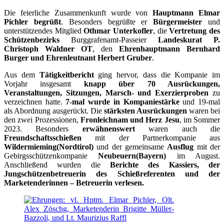
Die feierliche Zusammenkunft wurde von
Hauptmann Elmar
Pichler begrüßt
. Besonders begrüßte er
Bürgermeister
und
unterstützendes Mitglied
Othmar Unterkofler
, die
Vertretung des
Schützenbezirks
Burggrafenamt-Passeier
Landeskurat P.
Christoph Waldner OT
, den
Ehrenhauptmann Bernhard
Burger und Ehrenleutnant Herbert Gruber
.
Aus dem
Tätigkeitbericht
ging hervor, dass die Kompanie im
Vorjahr insgesamt
knapp über 70 Ausrückungen,
Veranstaltungen, Sitzungen, Marsch- und Exerzierproben
zu
verzeichnen hatte.
7-mal wurde in Kompaniestärke
und 19-mal
als Abordnung ausgerückt. Die
stärksten Ausrückungen
waren bei
den zwei Prozessionen,
Fronleichnam und Herz Jesu
, im Sommer
2023. Besonders
erwähnenswert
waren auch die
Freundschaftsschießen
mit der Partnerkompanie aus
Wildermieming(Nordtirol)
und der gemeinsame
Ausflug
mit der
Gebirgsschützenkompanie
Neubeuern(Bayern)
im August.
Anschließend wurden die
Berichte des Kassiers, der
Jungschützenbetreuerin des Schießreferenten und der
Marketenderinnen – Betreuerin verlesen.