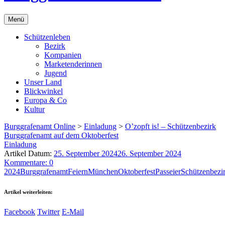
Menü
Schützenleben
Bezirk
Kompanien
Marketenderinnen
Jugend
Unser Land
Blickwinkel
Europa & Co
Kultur
Burggrafenamt Online
>
Einladung
>
O’zopft is! – Schützenbezirk
Burggrafenamt auf dem Oktoberfest
Einladung
Artikel Datum:
25. September 2024
26. September 2024
Kommentare: 0
2024
Burggrafenamt
Feiern
München
Oktoberfest
Passeier
Schützenbezi
Artikel weiterleiten:
Facebook
Twitter
E-Mail