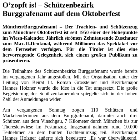
O’zopft is! – Schützenbezirk
Burggrafenamt auf dem Oktoberfest
München/Burggrafenamt – Der Trachten- und Schützenzug
zum Münchner Oktoberfest ist seit 1950 einer der Höhepunkte
im Wiesn-Kalender. Jährlich strömen Zehntausende Zuschauer
zum Max-II-Denkmal, während Millionen das Spektakel vor
dem Fernseher verfolgen. Für die Tiroler ist dies eine
hervorragende Gelegenheit, sich einem großen Publikum zu
präsentieren.
Die Teilnahme des Schützenbezirks Burggrafenamt wurde bereits
im vergangenen Jahr angestoßen. Mit der Organisation unter der
Leitung von Beirat Lt. Roman Grossteiner und Bezirksmajor
Hannes Holzner wurde die Idee in die Tat umgesetzt. Die große
Begeisterung der Schützenkameraden spiegelte sich in der hohen
Zahl der Anmeldungen wider.
Am vergangenen Sonntag zogen 110 Schützen und
Marketenderinnen aus dem Burggrafenamt, darunter auch drei
Schützen aus dem Vinschgau, 7 Kilometer durch München bis zur
Theresienwiese im Festumzug. Insgesamt nahmen rund 10.000
Teilnehmer an dem bunten Trachtenumzug teil. Bezirksmajor
Hannes Holzner äußerte sich begeistert: „Es war überwältigend,