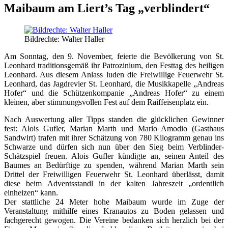
Maibaum am Liert’s Tag „verblindert“
Bildrechte: Walter Haller
Am Sonntag, den 9. November, feierte die Bevölkerung von St.
Leonhard traditionsgemäß ihr Patrozinium, den Festtag des heiligen
Leonhard. Aus diesem Anlass luden die Freiwillige Feuerwehr St.
Leonhard, das Jagdrevier St. Leonhard, die Musikkapelle „Andreas
Hofer“ und die Schützenkompanie „Andreas Hofer“ zu einem
kleinen, aber stimmungsvollen Fest auf dem Raiffeisenplatz ein.
Nach Auswertung aller Tipps standen die glücklichen Gewinner
fest: Alois Gufler, Marian Marth und Mario Amodio (Gasthaus
Sandwirt) trafen mit ihrer Schätzung von 780 Kilogramm genau ins
Schwarze und dürfen sich nun über den Sieg beim Verblinder-
Schätzspiel freuen. Alois Gufler kündigte an, seinen Anteil des
Baumes an Bedürftige zu spenden, während Marian Marth sein
Drittel der Freiwilligen Feuerwehr St. Leonhard überlässt, damit
diese beim Adventsstandl in der kalten Jahreszeit „ordentlich
einheizen“ kann.
Der stattliche 24 Meter hohe Maibaum wurde im Zuge der
Veranstaltung mithilfe eines Kranautos zu Boden gelassen und
fachgerecht gewogen. Die Vereine bedanken sich herzlich bei der