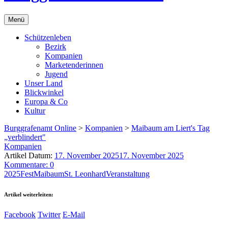
Menü
Schützenleben
Bezirk
Kompanien
Marketenderinnen
Jugend
Unser Land
Blickwinkel
Europa & Co
Kultur
Burggrafenamt Online
>
Kompanien
>
Maibaum am Liert's Tag
„verblindert"
Kompanien
Artikel Datum:
17. November 2025
17. November 2025
Kommentare: 0
2025
Fest
Maibaum
St. Leonhard
Veranstaltung
Artikel weiterleiten:
Facebook
Twitter
E-Mail