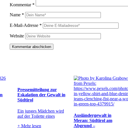
Kommentar
*
Name
*
E-Mail-Adresse
*
Website
Pressemitteilung zur
in
Eskalation der Gewalt in
Südtirol
Ein junges Mädchen wird
Ausländergewalt in
auf der Toilette eines
Meran: Südtirol am
Abgrund –
+
Mehr lesen