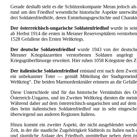
Gerade deshalb sieht es die Schützenkompanie Meran jedoch als 
rund um den Friedhof wesentliche historische Aspekte unerwähnt
drei Soldatenfriedhöfe, deren Entstehungsgeschichte und Charakt
Der österreichisch-ungarische Soldatenfriedhof
wurde in sein
ab Herbst 1914 die ersten in Meraner Reservespitälern verstorben
1528 Gefallene des Ersten Weltkriegs.
Der deutsche Soldatenfriedhof
wurde 1943 von der deutschen
Meraner Kriegslazaretten verstorbenen Soldaten angele
Kriegsgräberfürsorge erweitert. Hier ruhen 1058 Kriegstote des 
Der italienische Soldatenfriedhof
entstand erst nach dem Zweit
ein unbekannter Toter — gemäß Mitteilung der Stadtgemein
Weltkrieg“. Die beiden Marmordenkmäler erinnern an die Gefalle
Diese Unterschiede sind für das historische Verständnis des O
Österreich-Ungarns, und im Zweiten Weltkrieg dienten die meist
Während daher auf dem österreichisch-ungarischen und auf dem de
dies beim italienischen Soldatenfriedhof nur in sehr einges
überwiegend aus anderen Regionen Italiens.
Hinzu kommt ein zweiter Aspekt, der nicht ausgeblendet werden 
Zeit, in der die staatliche Zugehörigkeit Südtirols zu Italien na
und räumliche Anlage des Friedhofs unmittelbar neben dem öst