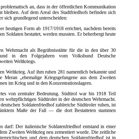
problematisch an, dass in der öffentlichen Kommunikation
 bleiben. Auf dem Areal des Stadtfriedhofs befinden sich
er sich grundlegend unterscheiden:
er heutigen Form ab 1917/1918 errichtet, nachdem bereits
en Soldaten bestattet, werden mussten. Er beherbergt heute
 Wehrmacht als Begräbnisstätte für die in den über 30
gt und in den Folgejahren vom Volksbund Deutsche
Zweiten Weltkriegs.
en Weltkrieg. Auf ihm ruhen 281 namentlich bekannte und
de Meran „ehemalige Kriegsgefangene aus dem Zweiten
nen im Krieg und in den Konzentrationslagern.
rtes von zentraler Bedeutung. Südtirol war bis 1918 Teil
en wehrpflichtigen Südtiroler in der deutschen Wehrmacht.
utschen Soldatenfriedhof zahlreiche Südtiroler ruhen, ist
chränktem Maße der Fall — die dort Bestatteten stammen
darf: Der italienische Soldatenfriedhof entstand in einer
ch dem Zweiten Weltkrieg neu zementiert wurde. Die zeitliche
erreichischen und dem deutschen Soldatenfriedhof ist in