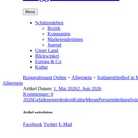
Menü
Schützenleben
Bezirk
Kompanien
Marketenderinnen
Jugend
Unser Land
Blickwinkel
Europa & Co
Kultur
Burggrafenamt Online
>
Allgemein
>
Soldatenfriedhof in
Allgemein
Artikel Datum:
1. Mai 2026
2. Juni 2026
Kommentare: 0
2026
Gefallenengedenken
Kultur
Meran
Pressemitteilung
Sol
Artikel weiterleiten:
Facebook
Twitter
E-Mail