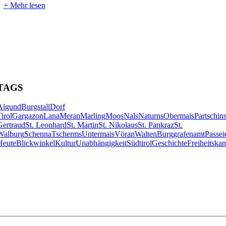
+
Mehr lesen
TAGS
Algund
Burgstall
Dorf
Tirol
Gargazon
Lana
Meran
Marling
Moos
Nals
Naturns
Obermais
Partschin
Gertraud
St. Leonhard
St. Martin
St. Nikolaus
St. Pankraz
St.
Walburg
Schenna
Tscherms
Untermais
Vöran
Walten
Burggrafenamt
Passei
Heute
Blickwinkel
Kultur
Unabhängigkeit
Südtirol
Geschichte
Freiheitska