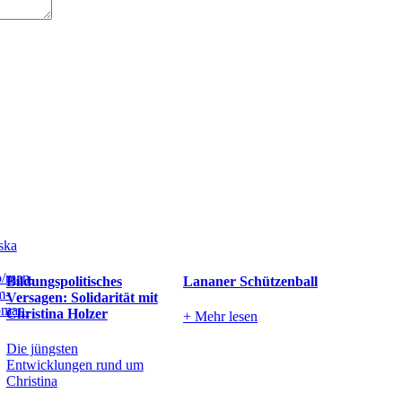
Bildungspolitisches
Lananer Schützenball
Versagen: Solidarität mit
Christina Holzer
+
Mehr lesen
Die jüngsten
Entwicklungen rund um
Christina