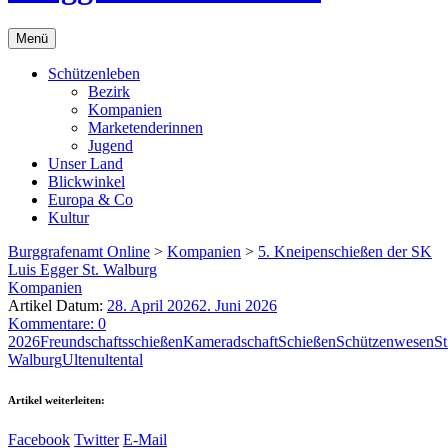
Menü
Schützenleben
Bezirk
Kompanien
Marketenderinnen
Jugend
Unser Land
Blickwinkel
Europa & Co
Kultur
Burggrafenamt Online
>
Kompanien
>
5. Kneipenschießen der SK
Luis Egger St. Walburg
Kompanien
Artikel Datum:
28. April 2026
2. Juni 2026
Kommentare: 0
2026
Freundschaftsschießen
Kameradschaft
Schießen
Schützenwesen
St
Walburg
Ulten
ultental
Artikel weiterleiten:
Facebook
Twitter
E-Mail